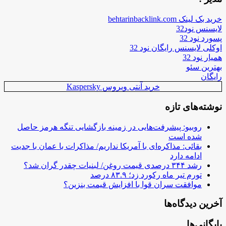
خرید بک لینک behtarinbacklink.com
لایسنس نود32
پسورد نود 32
اوکلی لایسنس رایگان نود 32
همیار نود 32
بهترین سئو
رایگان
خرید آنتی ویروس Kaspersky
نوشته‌های تازه
روبیو: پیشرفت‌هایی در زمینه بازگشایی تنگه هرمز حاصل
شده است
بقائی: مذاکره‌ای با آمریکا نداریم/ مذاکرات با عمان با جدیت
ادامه دارد
رشد ۳۴۴ درصدی قیمت روغن/ لبنیات چقدر گران شد؟
تورم تیر ماه رکورد زد؛ ۸۳.۹ درصد
موافقت سران قوا با افزایش قیمت بنزین؟
آخرین دیدگاه‌ها
بایگانی‌ها