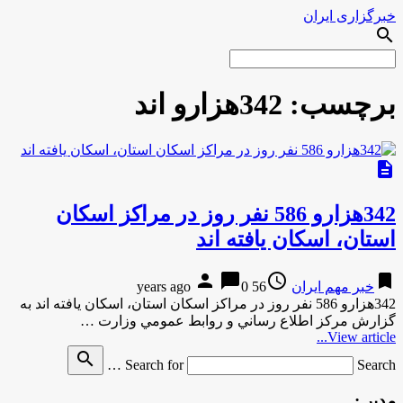
خبرگزاری ایران
search
برچسب:
342هزارو اند
description
342هزارو 586 نفر روز در مراکز اسکان
استان، اسکان یافته اند
person
chat_bubble
access_time
bookmark
خبر مهم ایران
56 years ago
0
342هزارو 586 نفر روز در مراکز اسکان استان، اسکان یافته اند به
گزارش مركز اطلاع رساني و روابط عمومي وزارت …
View article...
search
Search for
Search …
مدیر :