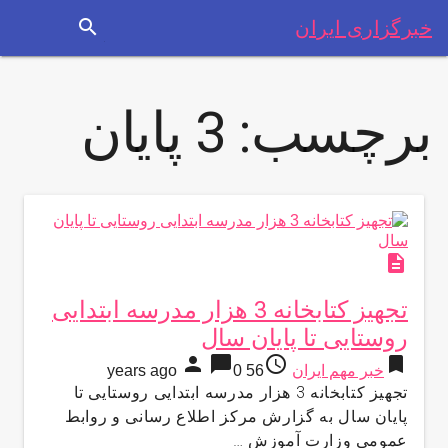
search
خبرگزاری ایران
برچسب:
3 پایان
description
تجهیز کتابخانه 3 هزار مدرسه ابتدایی
روستایی تا پایان سال
person
chat_bubble
access_time
bookmark
خبر مهم ایران
56 years ago
0
تجهیز کتابخانه 3 هزار مدرسه ابتدایی روستایی تا
پایان سال به گزارش مركز اطلاع رسانی و روابط
عمومی وزارت آموزش …