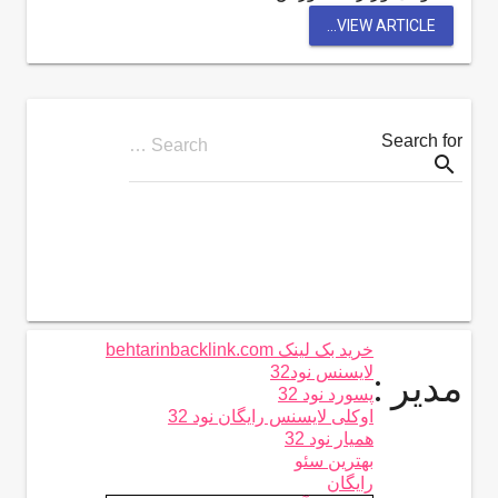
VIEW ARTICLE...
Search for
Search …
search
خرید بک لینک behtarinbacklink.com
لایسنس نود32
مدیر :
پسورد نود 32
اوکلی لایسنس رایگان نود 32
همیار نود 32
بهترین سئو
رایگان