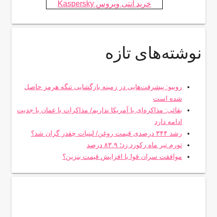
خرید آنتی ویروس Kaspersky
نوشته‌های تازه
روبیو: پیشرفت‌هایی در زمینه بازگشایی تنگه هرمز حاصل
شده است
بقائی: مذاکره‌ای با آمریکا نداریم/ مذاکرات با عمان با جدیت
ادامه دارد
رشد ۳۴۴ درصدی قیمت روغن/ لبنیات چقدر گران شد؟
تورم تیر ماه رکورد زد؛ ۸۳.۹ درصد
موافقت سران قوا با افزایش قیمت بنزین؟