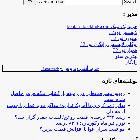
Search for
Search …
مدیر :
خرید بک لینک behtarinbacklink.com
لایسنس نود32
پسورد نود 32
اوکلی لایسنس رایگان نود 32
همیار نود 32
بهترین سئو
رایگان
خرید آنتی ویروس Kaspersky
نوشته‌های تازه
روبیو: پیشرفت‌هایی در زمینه بازگشایی تنگه هرمز حاصل
شده است
بقائی: مذاکره‌ای با آمریکا نداریم/ مذاکرات با عمان با جدیت
ادامه دارد
رشد ۳۴۴ درصدی قیمت روغن/ لبنیات چقدر گران شد؟
تورم تیر ماه رکورد زد؛ ۸۳.۹ درصد
موافقت سران قوا با افزایش قیمت بنزین؟