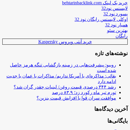
خرید بک لینک behtarinbacklink.com
لایسنس نود32
پسورد نود 32
اوکلی لایسنس رایگان نود 32
همیار نود 32
بهترین سئو
رایگان
خرید آنتی ویروس Kaspersky
نوشته‌های تازه
روبیو: پیشرفت‌هایی در زمینه بازگشایی تنگه هرمز حاصل
شده است
بقائی: مذاکره‌ای با آمریکا نداریم/ مذاکرات با عمان با جدیت
ادامه دارد
رشد ۳۴۴ درصدی قیمت روغن/ لبنیات چقدر گران شد؟
تورم تیر ماه رکورد زد؛ ۸۳.۹ درصد
موافقت سران قوا با افزایش قیمت بنزین؟
آخرین دیدگاه‌ها
بایگانی‌ها