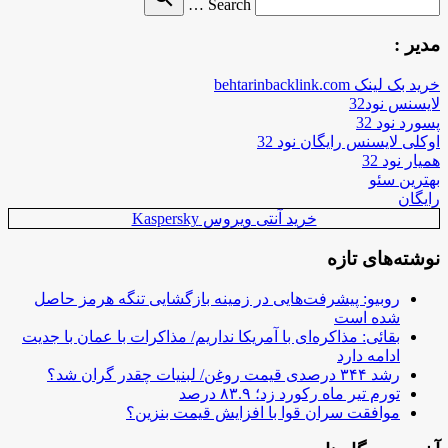
Search …
for
مدیر :
خرید بک لینک behtarinbacklink.com
لایسنس نود32
پسورد نود 32
اوکلی لایسنس رایگان نود 32
همیار نود 32
بهترین سئو
رایگان
خرید آنتی ویروس Kaspersky
نوشته‌های تازه
روبیو: پیشرفت‌هایی در زمینه بازگشایی تنگه هرمز حاصل
شده است
بقائی: مذاکره‌ای با آمریکا نداریم/ مذاکرات با عمان با جدیت
ادامه دارد
رشد ۳۴۴ درصدی قیمت روغن/ لبنیات چقدر گران شد؟
تورم تیر ماه رکورد زد؛ ۸۳.۹ درصد
موافقت سران قوا با افزایش قیمت بنزین؟