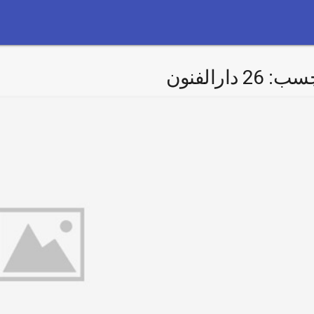
چسب:
26 دارالفنون