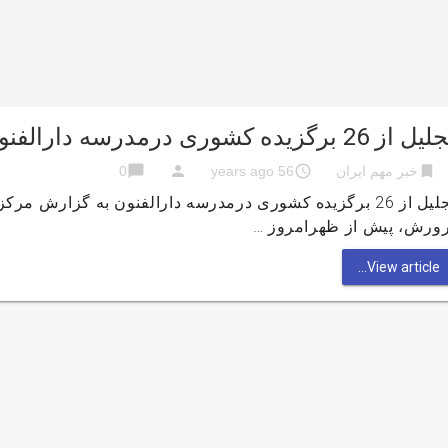
ل از 26 برگزیده کشوری درمدرسه دارالفنون
chat_bubble
person
access_time
bookmark
خبر مهم ایران
56 years ago
0
تجليل از 26 برگزیده کشوری درمدرسه دارالفنون به گزار
رورش، پيش از ظهرامروز …
View article...