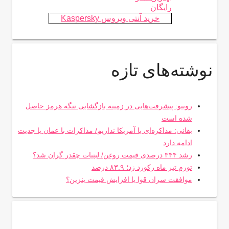
رایگان
خرید آنتی ویروس Kaspersky
نوشته‌های تازه
روبیو: پیشرفت‌هایی در زمینه بازگشایی تنگه هرمز حاصل
شده است
بقائی: مذاکره‌ای با آمریکا نداریم/ مذاکرات با عمان با جدیت
ادامه دارد
رشد ۳۴۴ درصدی قیمت روغن/ لبنیات چقدر گران شد؟
تورم تیر ماه رکورد زد؛ ۸۳.۹ درصد
موافقت سران قوا با افزایش قیمت بنزین؟