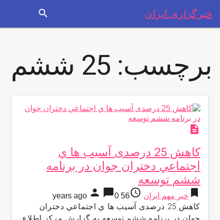
search
خبرگزاری ایران
برچسب:
25 ششم
description
كاهش 25 درصدی آسیب ها ي
اجتماعي دختران جوان در برنامه
ششم توسعه
person
chat_bubble
access_time
bookmark
خبر مهم ایران
56 years ago
0
كاهش 25 درصدی آسیب ها ي اجتماعي دختران
جوان در برنامه ششم توسعه به گزارش مركز اطلاع