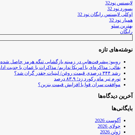
لایسنس نود32
پسورد نود 32
اوکلی لایسنس رایگان نود 32
همیار نود 32
بهترین سئو
رایگان
نوشته‌های تازه
روبیو: پیشرفت‌هایی در زمینه بازگشایی تنگه هرمز حاصل شده
بقائی: مذاکره‌ای با آمریکا نداریم/ مذاکرات با عمان با جدیت ادام
رشد ۳۴۴ درصدی قیمت روغن/ لبنیات چقدر گران شد؟
تورم تیر ماه رکورد زد؛ ۸۳.۹ درصد
موافقت سران قوا با افزایش قیمت بنزین؟
آخرین دیدگاه‌ها
بایگانی‌ها
آگوست 2026
جولای 2026
ژوئن 2026