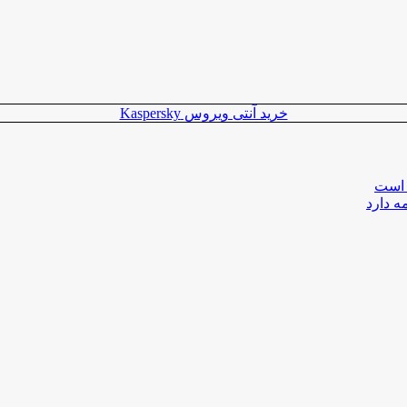
خرید آنتی ویروس Kaspersky
 است
ه دارد