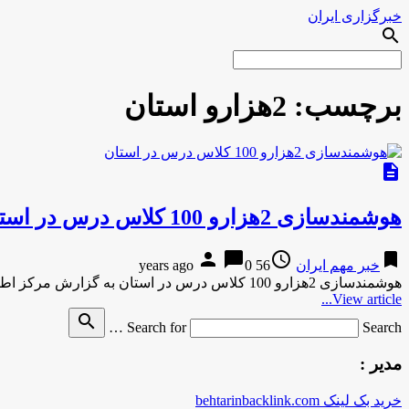
خبرگزاری ایران
search
برچسب:
2هزارو استان
description
هوشمندسازی 2هزارو 100 کلاس درس در استان
person
chat_bubble
access_time
bookmark
خبر مهم ایران
56 years ago
0
هوشمندسازی 2هزارو 100 کلاس درس در استان به گزارش مركز اطلاع رسانی و روابط عمومی وزارت آموزش و پرورش به …
View article...
search
Search for
Search …
مدیر :
خرید بک لینک behtarinbacklink.com