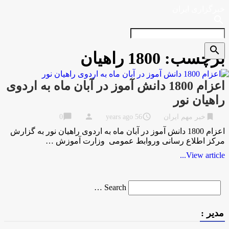
خبرگزاری ایران
search
search
برچسب:
1800 راهیان
اعزام 1800 دانش آموز در آبان ماه به اردوی
راهیان نور
chat_bubble
person
access_time
bookmark
خبر مهم ایران
56 years ago
0
اعزام 1800 دانش آموز در آبان ماه به اردوی راهیان نور به گزارش
مركز اطلاع رسانی وروابط عمومی وزارت آموزش …
View article...
Search
Search …
for
مدیر :