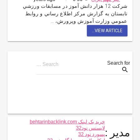
شركت 12 هزار دانش آموز در مسابقات ورزشي
تابستان به گزارش مركز اطلاع رساني و روابط
عمومي وزارت آموزش وپرورش، …
VIEW ARTICLE...
Search for
Search …
search
خرید بک لینک behtarinbacklink.com
لایسنس نود32
مدیر :
پسورد نود 32