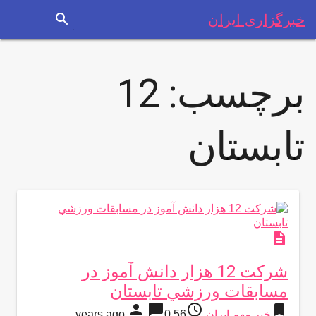
search
خبرگزاری ایران
برچسب:
12
تابستان
description
شركت 12 هزار دانش آموز در
مسابقات ورزشي تابستان
person
chat_bubble
access_time
bookmark
خبر مهم ایران
56 years ago
0