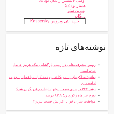
اوکلی لایسنس رایگان نود 32
همیار نود 32
بهترین سئو
رایگان
خرید آنتی ویروس Kaspersky
نوشته‌های تازه
روبیو: پیشرفت‌هایی در زمینه بازگشایی تنگه هرمز حاصل
شده است
بقائی: مذاکره‌ای با آمریکا نداریم/ مذاکرات با عمان با جدیت
ادامه دارد
رشد ۳۴۴ درصدی قیمت روغن/ لبنیات چقدر گران شد؟
تورم تیر ماه رکورد زد؛ ۸۳.۹ درصد
موافقت سران قوا با افزایش قیمت بنزین؟