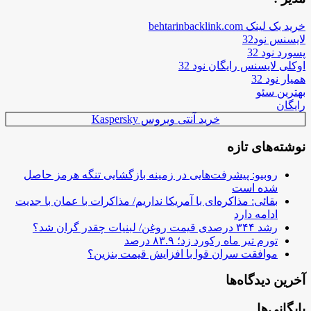
خرید بک لینک behtarinbacklink.com
لایسنس نود32
پسورد نود 32
اوکلی لایسنس رایگان نود 32
همیار نود 32
بهترین سئو
رایگان
خرید آنتی ویروس Kaspersky
نوشته‌های تازه
روبیو: پیشرفت‌هایی در زمینه بازگشایی تنگه هرمز حاصل
شده است
بقائی: مذاکره‌ای با آمریکا نداریم/ مذاکرات با عمان با جدیت
ادامه دارد
رشد ۳۴۴ درصدی قیمت روغن/ لبنیات چقدر گران شد؟
تورم تیر ماه رکورد زد؛ ۸۳.۹ درصد
موافقت سران قوا با افزایش قیمت بنزین؟
آخرین دیدگاه‌ها
بایگانی‌ها