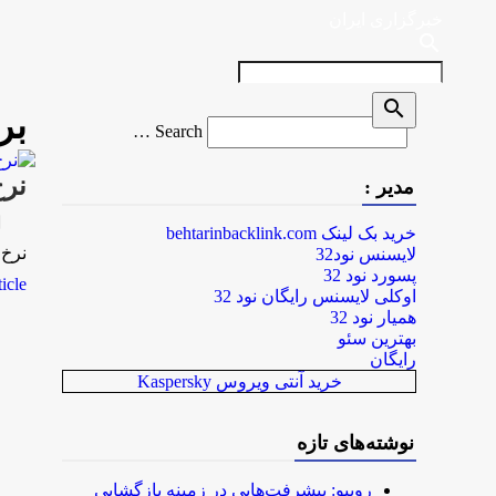
خبرگزاری ایران
search
search
بر
Search
Search …
for
نرخ رسمی
مدیر :
rk
خرید بک لینک behtarinbacklink.com
نرخ رسمی دلار ۳۰۲۶.۵ توما
لایسنس نود32
پسورد نود 32
le...
اوکلی لایسنس رایگان نود 32
همیار نود 32
بهترین سئو
رایگان
خرید آنتی ویروس Kaspersky
نوشته‌های تازه
روبیو: پیشرفت‌هایی در زمینه بازگشایی