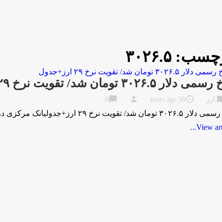
چسب:
۳۰۲۶.۵
 دلار ۳۰۲۶.۵ تومان شد/ تقویت نرخ ۲۹ ارز+جدول
chat_bubble
person
access_time
bookma
ارز
56 years ago
0
ن شد/ تقویت نرخ ۲۹ ارز+جدولبانک مرکزی در سال جدید نیز به تقویت نرخ رسمی دلار …
View artic