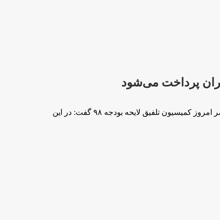
عباس پاپی‌زاده در گفت‌وگو با خبرنگار گروه سیاسی با اشاره به جلسه عصر امروز کمیسیون تلفیق لایحه بودجه ۹۸ گفت: در این