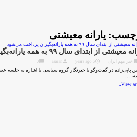
چسب:
یارانه معیشتی
 معیشتی از ابتدای سال ۹۹ به همه یارانه‌بگیران پرداخت می‌شود
chat_bubble
person
access_time
bookma
خبر مهم ایران
6 years ago
asaran
0
ه، …
View artic