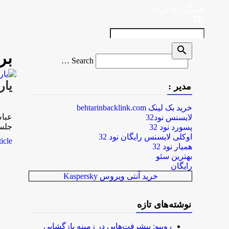
خبرگزاری ایران
search
search
بر
Search
Search …
for
یارانه
مدیر :
rk
خرید بک لینک behtarinbacklink.com
لایسنس نود32
جلس
پسورد نود 32
اوکلی لایسنس رایگان نود 32
le...
همیار نود 32
بهترین سئو
رایگان
خرید آنتی ویروس Kaspersky
نوشته‌های تازه
روبیو: پیشرفت‌هایی در زمینه بازگشایی