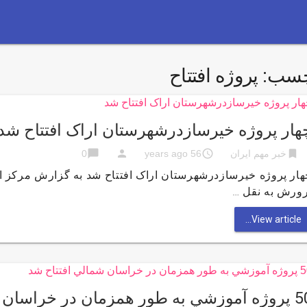
چسب:
پروژه افتتاح
هار پروژه خیرسازدرشهرستان اراک افتتاح شد
chat_bubble
person
access_time
bookmark
خبر مهم ایران
56 years ago
0
هار پروژه خیرسازدرشهرستان اراک افتتاح شد به گزارش مركز 
رورش به نقل …
View article...
ه طور همزمان در خراسان شمالي افتتاح شد