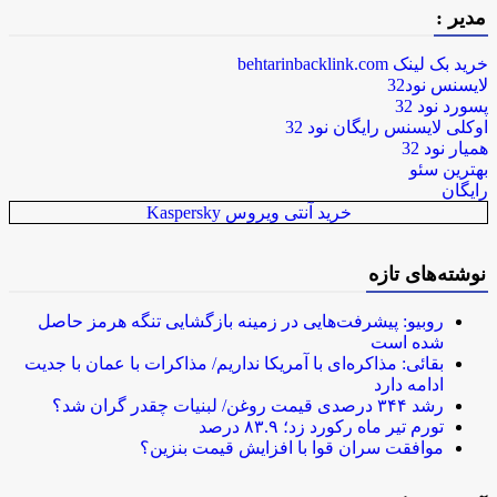
مدیر :
خرید بک لینک behtarinbacklink.com
لایسنس نود32
پسورد نود 32
اوکلی لایسنس رایگان نود 32
همیار نود 32
بهترین سئو
رایگان
خرید آنتی ویروس Kaspersky
نوشته‌های تازه
روبیو: پیشرفت‌هایی در زمینه بازگشایی تنگه هرمز حاصل
شده است
بقائی: مذاکره‌ای با آمریکا نداریم/ مذاکرات با عمان با جدیت
ادامه دارد
رشد ۳۴۴ درصدی قیمت روغن/ لبنیات چقدر گران شد؟
تورم تیر ماه رکورد زد؛ ۸۳.۹ درصد
موافقت سران قوا با افزایش قیمت بنزین؟