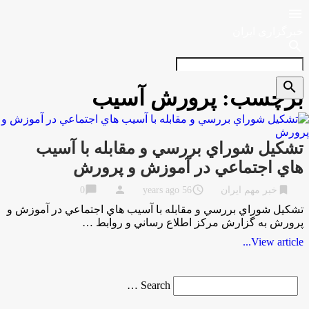

خبرگزاری ایران
search
search
برچسب:
پرورش آسيب
تشكيل شوراي بررسي و مقابله با آسيب
هاي اجتماعي در آموزش و پرورش
chat_bubble
person
access_time
bookmark
خبر مهم ایران
56 years ago
0
تشكيل شوراي بررسي و مقابله با آسيب هاي اجتماعي در آموزش و
پرورش به گزارش مركز اطلاع رساني و روابط …
View article...
Search
Search …
for