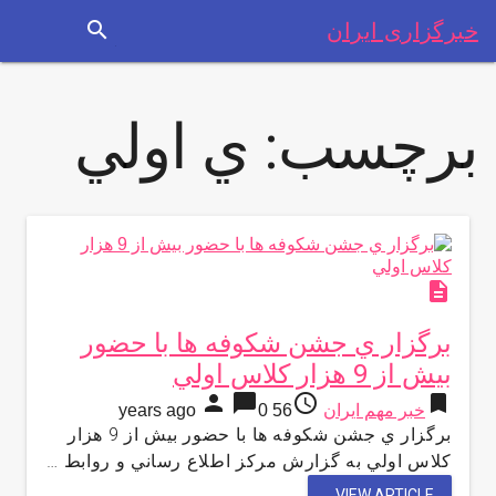
search
خبرگزاری ایران
برچسب:
ي اولي
description
برگزار ي جشن شكوفه ها با حضور
بیش از 9 هزار كلاس اولي
person
chat_bubble
access_time
bookmark
خبر مهم ایران
56 years ago
0
برگزار ي جشن شكوفه ها با حضور بیش از 9 هزار
كلاس اولي به گزارش مركز اطلاع رساني و روابط …
VIEW ARTICLE...