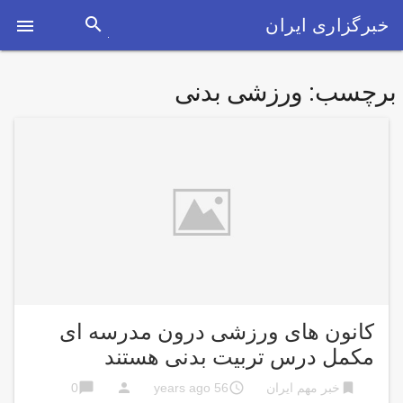
search
خبرگزاری ایران

برچسب:
ورزشی بدنی
کانون های ورزشی درون مدرسه ای
مکمل درس تربیت بدنی هستند
chat_bubble
person
access_time
bookmark
خبر مهم ایران
56 years ago
0