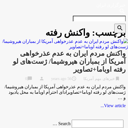
خبرگزاری ایران
search
search
برچسب:
واکنش‌ رفته
واکنش‌ مردم ایران به عدم عذرخواهی
آمریکا از بمباران هیروشیما/ ژست‌های لو
رفته اوباما+تصاویر
chat_bubble
person
access_time
bookmark
خبرهای مهم آمریکا
56 years ago
0
واکنش‌ مردم ایران به عدم عذرخواهی آمریکا از بمباران هیروشیما/
ژست‌های لو رفته اوباما+تصاویرادای احترام اوباما به محل یادبود
و …
View article...
Search
Search …
for