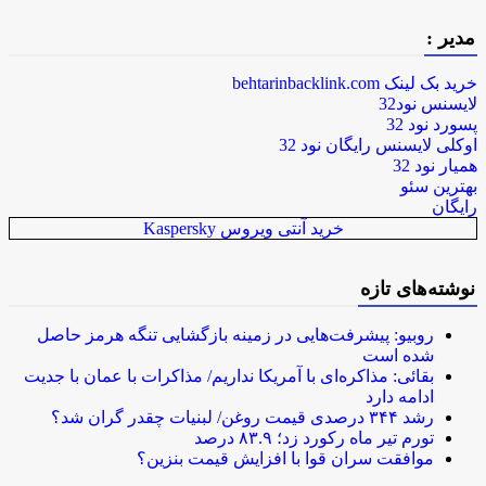
مدیر :
خرید بک لینک behtarinbacklink.com
لایسنس نود32
پسورد نود 32
اوکلی لایسنس رایگان نود 32
همیار نود 32
بهترین سئو
رایگان
خرید آنتی ویروس Kaspersky
نوشته‌های تازه
روبیو: پیشرفت‌هایی در زمینه بازگشایی تنگه هرمز حاصل
شده است
بقائی: مذاکره‌ای با آمریکا نداریم/ مذاکرات با عمان با جدیت
ادامه دارد
رشد ۳۴۴ درصدی قیمت روغن/ لبنیات چقدر گران شد؟
تورم تیر ماه رکورد زد؛ ۸۳.۹ درصد
موافقت سران قوا با افزایش قیمت بنزین؟