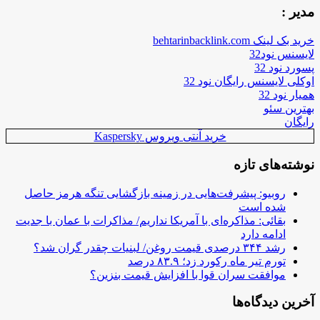
مدیر :
خرید بک لینک behtarinbacklink.com
لایسنس نود32
پسورد نود 32
اوکلی لایسنس رایگان نود 32
همیار نود 32
بهترین سئو
رایگان
خرید آنتی ویروس Kaspersky
نوشته‌های تازه
روبیو: پیشرفت‌هایی در زمینه بازگشایی تنگه هرمز حاصل
شده است
بقائی: مذاکره‌ای با آمریکا نداریم/ مذاکرات با عمان با جدیت
ادامه دارد
رشد ۳۴۴ درصدی قیمت روغن/ لبنیات چقدر گران شد؟
تورم تیر ماه رکورد زد؛ ۸۳.۹ درصد
موافقت سران قوا با افزایش قیمت بنزین؟
آخرین دیدگاه‌ها