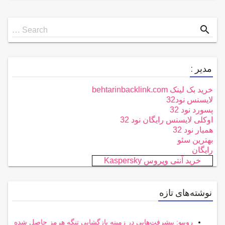
Search
search
Search …
for
مدیر :
خرید بک لینک behtarinbacklink.com
لایسنس نود32
پسورد نود 32
اوکلی لایسنس رایگان نود 32
همیار نود 32
بهترین سئو
رایگان
خرید آنتی ویروس Kaspersky
نوشته‌های تازه
روبیو: پیشرفت‌هایی در زمینه بازگشایی تنگه هرمز حاصل شده