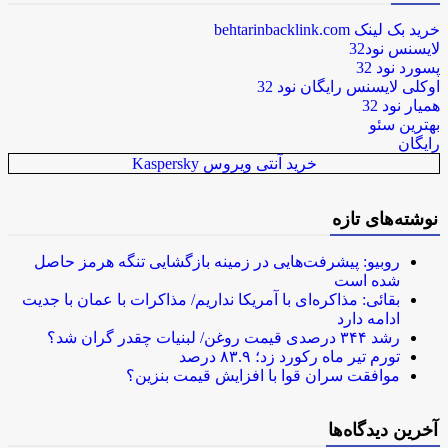
خرید بک لینک behtarinbacklink.com
لایسنس نود32
پسورد نود 32
اوکلی لایسنس رایگان نود 32
همیار نود 32
بهترین سئو
رایگان
خرید آنتی ویروس Kaspersky
نوشته‌های تازه
روبیو: پیشرفت‌هایی در زمینه بازگشایی تنگه هرمز حاصل
شده است
بقائی: مذاکره‌ای با آمریکا نداریم/ مذاکرات با عمان با جدیت
ادامه دارد
رشد ۳۴۴ درصدی قیمت روغن/ لبنیات چقدر گران شد؟
تورم تیر ماه رکورد زد؛ ۸۳.۹ درصد
موافقت سران قوا با افزایش قیمت بنزین؟
آخرین دیدگاه‌ها