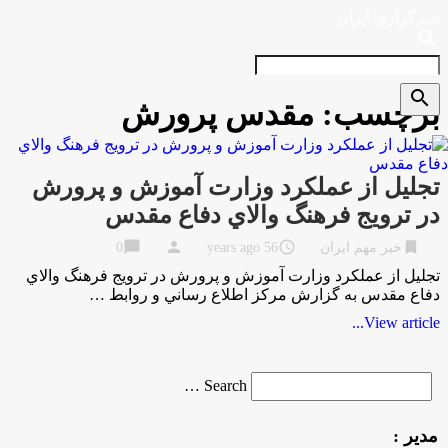
خبرگزاری ایران
search
search
برچسب:
مقدس پرورش
تجليل از عملكرد وزارت آموزش و پرورش
در ترويج فرهنگ والاي دفاع مقدس
chat_bubble
person
access_time
bookmark
خبر مهم ایران
56 years ago
0
تجليل از عملكرد وزارت آموزش و پرورش در ترويج فرهنگ والاي
دفاع مقدس به گزارش مركز اطلاع رساني و روابط …
View article...
Search
Search …
for
مدیر :