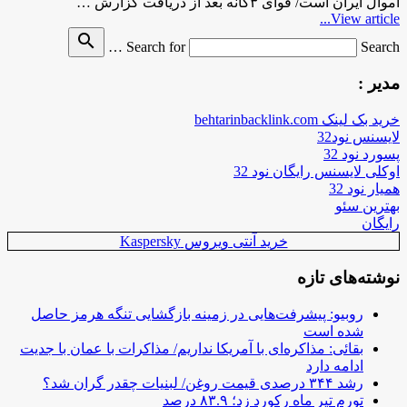
اموال ایران است/ قوای ۳گانه بعد از دریافت گزارش …
View article...
search
Search for
Search …
مدیر :
خرید بک لینک behtarinbacklink.com
لایسنس نود32
پسورد نود 32
اوکلی لایسنس رایگان نود 32
همیار نود 32
بهترین سئو
رایگان
خرید آنتی ویروس Kaspersky
نوشته‌های تازه
روبیو: پیشرفت‌هایی در زمینه بازگشایی تنگه هرمز حاصل
شده است
بقائی: مذاکره‌ای با آمریکا نداریم/ مذاکرات با عمان با جدیت
ادامه دارد
رشد ۳۴۴ درصدی قیمت روغن/ لبنیات چقدر گران شد؟
تورم تیر ماه رکورد زد؛ ۸۳.۹ درصد