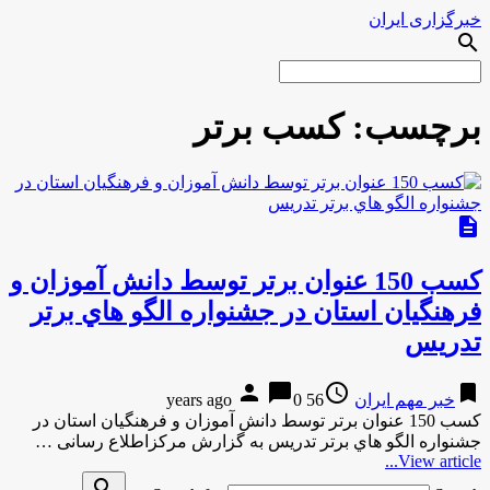
خبرگزاری ایران
search
برچسب:
كسب برتر
description
كسب 150 عنوان برتر توسط دانش آموزان و
فرهنگيان استان در جشنواره الگو هاي برتر
تدريس
person
chat_bubble
access_time
bookmark
خبر مهم ایران
56 years ago
0
كسب 150 عنوان برتر توسط دانش آموزان و فرهنگيان استان در
جشنواره الگو هاي برتر تدريس به گزارش مركزاطلاع رسانی …
View article...
search