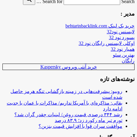
Search for
Search …
مدیر :
خرید بک لینک behtarinbacklink.com
لایسنس نود32
پسورد نود 32
اوکلی لایسنس رایگان نود 32
همیار نود 32
بهترین سئو
رایگان
خرید آنتی ویروس Kaspersky
نوشته‌های تازه
روبیو: پیشرفت‌هایی در زمینه بازگشایی تنگه هرمز حاصل
شده است
بقائی: مذاکره‌ای با آمریکا نداریم/ مذاکرات با عمان با جدیت
ادامه دارد
رشد ۳۴۴ درصدی قیمت روغن/ لبنیات چقدر گران شد؟
تورم تیر ماه رکورد زد؛ ۸۳.۹ درصد
موافقت سران قوا با افزایش قیمت بنزین؟