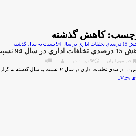
چسب:
كاهش گذشته
 اداري در سال 94 نسبت به سال گذشته
chat_bubble
person
access_time
bookma
خبر مهم ایران
56 years ago
0
ته به گزارش مركز اطلاع رساني و روابط عمومي …
View artic