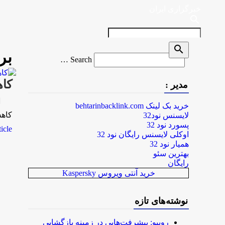
خبرگزاری ایران
search
search
بر
Search
Search …
for
كاهش 15 درصدي تخلفات
مدیر :
rk
خرید بک لینک behtarinbacklink.com
كاهش 15 درصدي تخلفات اداري در سال 94 نسبت به سال گذش
لایسنس نود32
پسورد نود 32
le...
اوکلی لایسنس رایگان نود 32
همیار نود 32
بهترین سئو
رایگان
خرید آنتی ویروس Kaspersky
نوشته‌های تازه
روبیو: پیشرفت‌هایی در زمینه بازگشایی