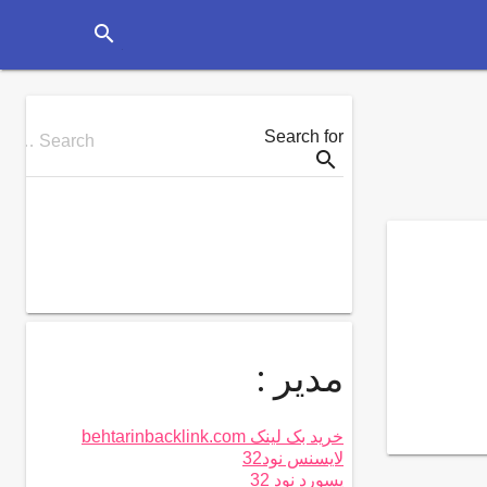
search
Search for
Search …
search
مدیر :
خرید بک لینک behtarinbacklink.com
لایسنس نود32
پسورد نود 32