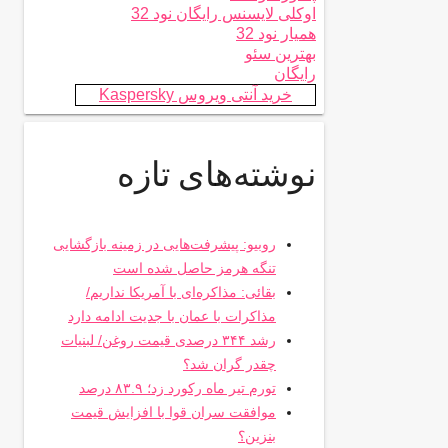
اوکلی لایسنس رایگان نود 32
همیار نود 32
بهترین سئو
رایگان
خرید آنتی ویروس Kaspersky
نوشته‌های تازه
روبیو: پیشرفت‌هایی در زمینه بازگشایی
تنگه هرمز حاصل شده است
بقائی: مذاکره‌ای با آمریکا نداریم/
مذاکرات با عمان با جدیت ادامه دارد
رشد ۳۴۴ درصدی قیمت روغن/ لبنیات
چقدر گران شد؟
تورم تیر ماه رکورد زد؛ ۸۳.۹ درصد
موافقت سران قوا با افزایش قیمت
بنزین؟