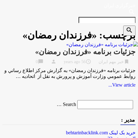
خبرگزاری ایران
search
search
برچسب:
«فرزندان رمضان»
جزئیات برنامه‌‌ «فرزندان رمضان»
chat_bubble
person
access_time
bookmark
خبر مهم ایران
56 years ago
0
جزئیات برنامه‌‌ «فرزندان رمضان» به گزارش مركز اطلاع رساني و
روابط عمومي وزارت آموزش و پرورش به نقل از اتحادیه …
View article...
Search
Search …
for
مدیر :
خرید بک لینک behtarinbacklink.com