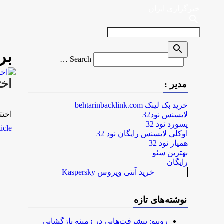
خبرگزاری ایران
search
search
بر
Search
Search …
for
اخت
مدیر :
rk
خرید بک لینک behtarinbacklink.com
اختت
لایسنس نود32
پسورد نود 32
le...
اوکلی لایسنس رایگان نود 32
همیار نود 32
بهترین سئو
رایگان
خرید آنتی ویروس Kaspersky
نوشته‌های تازه
روبیو: پیشرفت‌هایی در زمینه بازگشایی