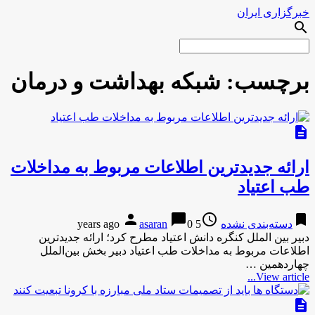
خبرگزاری ایران
search
برچسب:
شبکه بهداشت و درمان
description
ارائه جدیدترین اطلاعات مربوط به مداخلات
طب اعتیاد
person
chat_bubble
access_time
bookmark
دسته‌بندی نشده
5 years ago
0
asaran
دبیر بین الملل کنگره دانش اعتیاد مطرح کرد؛ ارائه جدیدترین
اطلاعات مربوط به مداخلات طب اعتیاد دبیر بخش بین‌الملل
چهاردهمین …
View article...
description