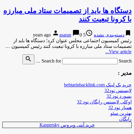
دستگاه ها باید از تصمیمات ستاد ملی مبارزه
با کرونا تبعیت کنند
person
chat_bubble
access_time
bookmark
دسته‌بندی نشده
5 years ago
0
asaran
رئیس کمیسیون اجتماعی مجلس عنوان کرد؛ دستگاه ها باید از
تصمیمات ستاد ملی مبارزه با کرونا تبعیت کنند رئیس کمیسیون …
View article...
search
Search for
Search …
مدیر :
خرید بک لینک behtarinbacklink.com
لایسنس نود32
پسورد نود 32
اوکلی لایسنس رایگان نود 32
همیار نود 32
بهترین سئو
رایگان
خرید آنتی ویروس Kaspersky