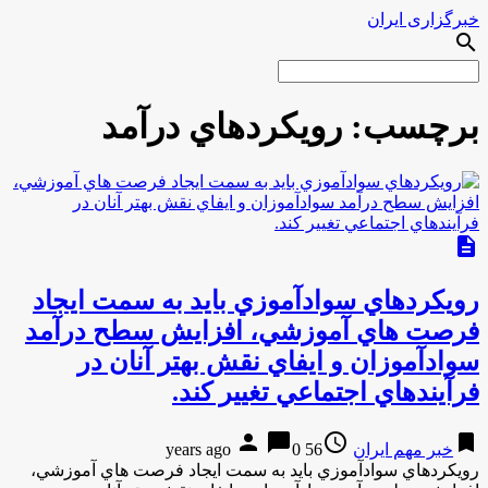
خبرگزاری ایران
search
برچسب:
رويكردهاي درآمد
description
رويكردهاي سوادآموزي بايد به سمت ايجاد
فرصت هاي آموزشي، افزايش سطح درآمد
سوادآموزان و ايفاي نقش بهتر آنان در
فرآيندهاي اجتماعي تغيير كند.
person
chat_bubble
access_time
bookmark
خبر مهم ایران
56 years ago
0
رويكردهاي سوادآموزي بايد به سمت ايجاد فرصت هاي آموزشي،