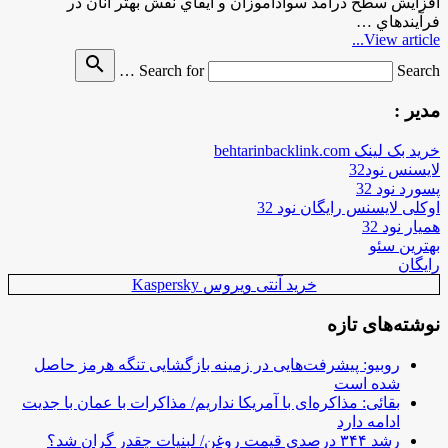
افزايش سطح درآمد سوادآموزان و ايفاي نقش بهتر آنان در
فرآيندهاي …
View article...
search
Search for
Search …
مدیر :
خرید بک لینک behtarinbacklink.com
لایسنس نود32
پسورد نود 32
اوکلی لایسنس رایگان نود 32
همیار نود 32
بهترین سئو
رایگان
خرید آنتی ویروس Kaspersky
نوشته‌های تازه
روبیو: پیشرفت‌هایی در زمینه بازگشایی تنگه هرمز حاصل
شده است
بقائی: مذاکره‌ای با آمریکا نداریم/ مذاکرات با عمان با جدیت
ادامه دارد
رشد ۳۴۴ درصدی قیمت روغن/ لبنیات چقدر گران شد؟