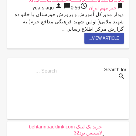
person
chat_bubble
access_time
bookmark
خبر مهم ایران
56 years ago
0
دیدار مدیركل آموزش و پرورش خوزستان با خانواده
شهید ملایی( اولین شهید فرهنگی مدافع حرم) به
گزارش مركز اطلاع رساني …
VIEW ARTICLE...
Search for
Search …
search
خرید بک لینک behtarinbacklink.com
لایسنس نود32