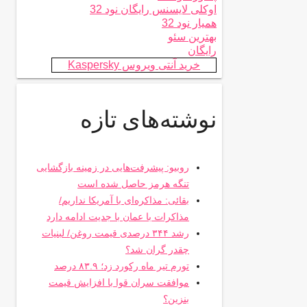
اوکلی لایسنس رایگان نود 32
همیار نود 32
بهترین سئو
رایگان
خرید آنتی ویروس Kaspersky
نوشته‌های تازه
روبیو: پیشرفت‌هایی در زمینه بازگشایی
تنگه هرمز حاصل شده است
بقائی: مذاکره‌ای با آمریکا نداریم/
مذاکرات با عمان با جدیت ادامه دارد
رشد ۳۴۴ درصدی قیمت روغن/ لبنیات
چقدر گران شد؟
تورم تیر ماه رکورد زد؛ ۸۳.۹ درصد
موافقت سران قوا با افزایش قیمت
بنزین؟