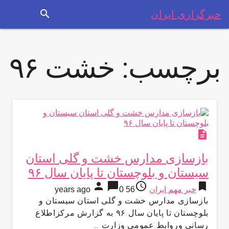
search
خبرگزاری ایران
برچسب:
خشت ۹۶
description
بازسازی مدارس خشت و گلی استان
سیستان و بلوچستان تا پایان سال ۹۶
person
chat_bubble
access_time
bookmark
خبر مهم ایران
56 years ago
0
بازسازی مدارس خشت و گلی استان سیستان و
بلوچستان تا پایان سال ۹۶ به گزارش مركزاطلاع
رساني وروابط عمومي وزارت …