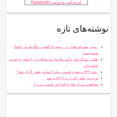
خرید آنتی ویروس Kaspersky
نوشته‌های تازه
روبیو: پیشرفت‌هایی در زمینه بازگشایی تنگه هرمز حاصل
شده است
بقائی: مذاکره‌ای با آمریکا نداریم/ مذاکرات با عمان با جدیت
ادامه دارد
رشد ۳۴۴ درصدی قیمت روغن/ لبنیات چقدر گران شد؟
تورم تیر ماه رکورد زد؛ ۸۳.۹ درصد
موافقت سران قوا با افزایش قیمت بنزین؟