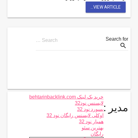
VIEW ARTICLE...
Search for
Search …
search
خرید بک لینک behtarinbacklink.com
لایسنس نود32
مدیر :
پسورد نود 32
اوکلی لایسنس رایگان نود 32
همیار نود 32
بهترین سئو
رایگان