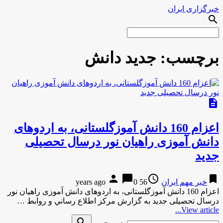
خبرگزاری ایران
search
برچسب:
جدید دانش
description
اعزام 160 دانش آموزگلستانی، به اردوهای
دانش آموزی راهیان نور درسال تحصیلی
جدید
person
chat_bubble
access_time
bookmark
خبر مهم ایران
56 years ago
0
اعزام 160 دانش آموزگلستانی، به اردوهای دانش آموزی راهیان نور
درسال تحصیلی جدید به گزارش مركز اطلاع رساني و روابط …
View article...
Search
search