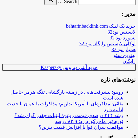
Search …
for
مدیر :
خرید بک لینک behtarinbacklink.com
لایسنس نود32
پسورد نود 32
اوکلی لایسنس رایگان نود 32
همیار نود 32
بهترین سئو
رایگان
خرید آنتی ویروس Kaspersky
نوشته‌های تازه
روبیو: پیشرفت‌هایی در زمینه بازگشایی تنگه هرمز حاصل
شده است
بقائی: مذاکره‌ای با آمریکا نداریم/ مذاکرات با عمان با جدیت
ادامه دارد
رشد ۳۴۴ درصدی قیمت روغن/ لبنیات چقدر گران شد؟
تورم تیر ماه رکورد زد؛ ۸۳.۹ درصد
موافقت سران قوا با افزایش قیمت بنزین؟