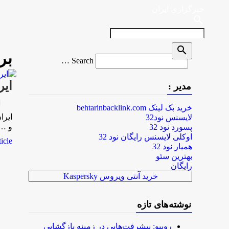
خبرگزاری ایران
search
search
بر
Search
Search …
for
ایر
مدیر :
rk
خرید بک لینک behtarinbacklink.com
ایرا
لایسنس نود32
و …
پسورد نود 32
اوکلی لایسنس رایگان نود 32
le...
همیار نود 32
بهترین سئو
رایگان
خرید آنتی ویروس Kaspersky
نوشته‌های تازه
روبیو: پیشرفت‌هایی در زمینه بازگشایی