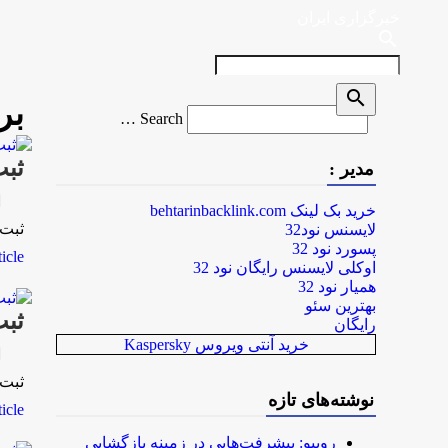
خبرگزاری ایران
search
search
بر
Search
Search …
for
ثبت نام بيش 
مدیر :
rk
خرید بک لینک behtarinbacklink.com
ثبت نام بيش از 13 ميليو
لایسنس نود32
پسورد نود 32
le...
اوکلی لایسنس رایگان نود 32
همیار نود 32
بهترین سئو
ثبت نام 
رایگان
خرید آنتی ویروس Kaspersky
rk
ثبت نام بیش از 240 هزار 
نوشته‌های تازه
le...
روبیو: پیشرفت‌هایی در زمینه بازگشایی