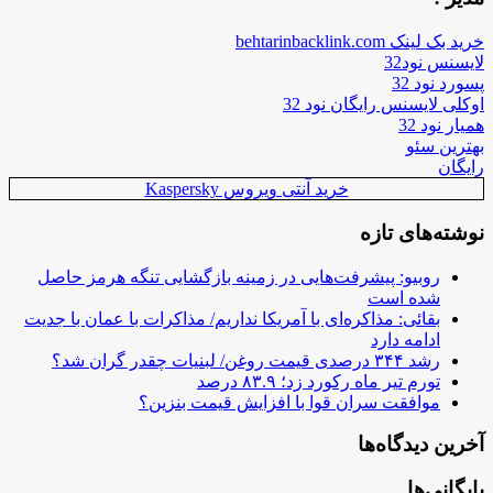
خرید بک لینک behtarinbacklink.com
لایسنس نود32
پسورد نود 32
اوکلی لایسنس رایگان نود 32
همیار نود 32
بهترین سئو
رایگان
خرید آنتی ویروس Kaspersky
نوشته‌های تازه
روبیو: پیشرفت‌هایی در زمینه بازگشایی تنگه هرمز حاصل
شده است
بقائی: مذاکره‌ای با آمریکا نداریم/ مذاکرات با عمان با جدیت
ادامه دارد
رشد ۳۴۴ درصدی قیمت روغن/ لبنیات چقدر گران شد؟
تورم تیر ماه رکورد زد؛ ۸۳.۹ درصد
موافقت سران قوا با افزایش قیمت بنزین؟
آخرین دیدگاه‌ها
بایگانی‌ها