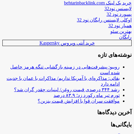
خرید بک لینک behtarinbacklink.com
لایسنس نود32
پسورد نود 32
اوکلی لایسنس رایگان نود 32
همیار نود 32
بهترین سئو
رایگان
خرید آنتی ویروس Kaspersky
نوشته‌های تازه
روبیو: پیشرفت‌هایی در زمینه بازگشایی تنگه هرمز حاصل
شده است
بقائی: مذاکره‌ای با آمریکا نداریم/ مذاکرات با عمان با جدیت
ادامه دارد
رشد ۳۴۴ درصدی قیمت روغن/ لبنیات چقدر گران شد؟
تورم تیر ماه رکورد زد؛ ۸۳.۹ درصد
موافقت سران قوا با افزایش قیمت بنزین؟
آخرین دیدگاه‌ها
بایگانی‌ها