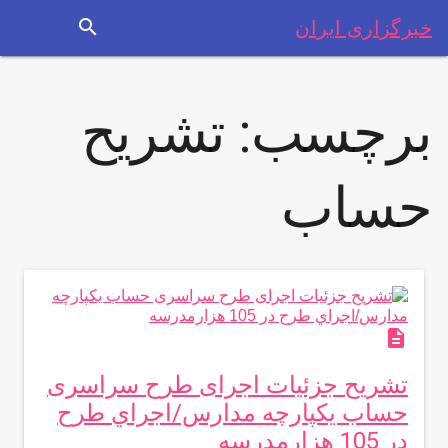
search
خبرگزاری ایران
برچسب:
تشریح
حساب
description
تشریح جزئیات اجرای طرح سراسری
حساب یکپارچه مدارس/اجراي طرح
در 105 هزارمدرسه