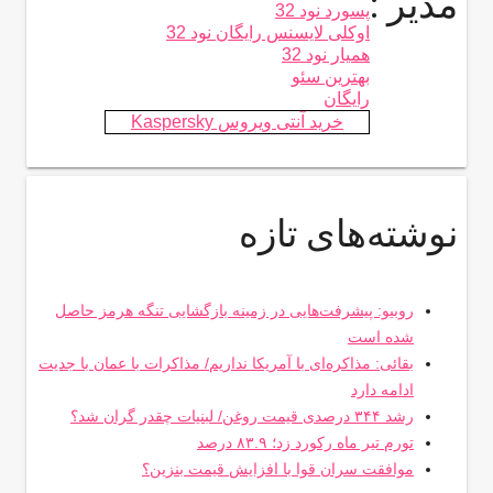
مدیر :
پسورد نود 32
اوکلی لایسنس رایگان نود 32
همیار نود 32
بهترین سئو
رایگان
خرید آنتی ویروس Kaspersky
نوشته‌های تازه
روبیو: پیشرفت‌هایی در زمینه بازگشایی تنگه هرمز حاصل
شده است
بقائی: مذاکره‌ای با آمریکا نداریم/ مذاکرات با عمان با جدیت
ادامه دارد
رشد ۳۴۴ درصدی قیمت روغن/ لبنیات چقدر گران شد؟
تورم تیر ماه رکورد زد؛ ۸۳.۹ درصد
موافقت سران قوا با افزایش قیمت بنزین؟