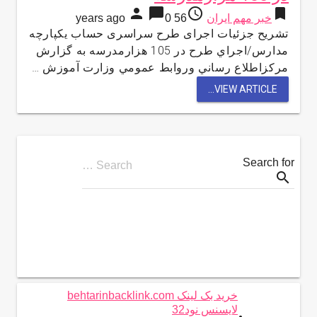
person
chat_bubble
access_time
bookmark
خبر مهم ایران
56 years ago
0
تشریح جزئیات اجرای طرح سراسری حساب یکپارچه
مدارس/اجراي طرح در 105 هزارمدرسه به گزارش
مركزاطلاع رساني وروابط عمومي وزارت آموزش …
VIEW ARTICLE...
Search for
Search …
search
خرید بک لینک behtarinbacklink.com
لایسنس نود32