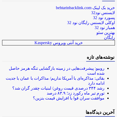
خرید بک لینک behtarinbacklink.com
لایسنس نود32
پسورد نود 32
اوکلی لایسنس رایگان نود 32
همیار نود 32
بهترین سئو
رایگان
خرید آنتی ویروس Kaspersky
نوشته‌های تازه
روبیو: پیشرفت‌هایی در زمینه بازگشایی تنگه هرمز حاصل
شده است
بقائی: مذاکره‌ای با آمریکا نداریم/ مذاکرات با عمان با جدیت
ادامه دارد
رشد ۳۴۴ درصدی قیمت روغن/ لبنیات چقدر گران شد؟
تورم تیر ماه رکورد زد؛ ۸۳.۹ درصد
موافقت سران قوا با افزایش قیمت بنزین؟
آخرین دیدگاه‌ها