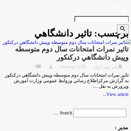
خبرگزاری ایران
search
search
برچسب:
تاثير دانشگاهي
تاثير نمرات امتحانات سال دوم متوسطه
وپيش دانشگاهي دركنكور
chat_bubble
person
access_time
bookmark
خبر مهم ایران
56 years ago
0
تاثير نمرات امتحانات سال دوم متوسطه وپيش دانشگاهي دركنكور
به گزارش مركزاطلاع رساني وروابط عمومي وزارت آموزش
وپرورش به نقل …
View article...
Search
Search …
for
مدیر :