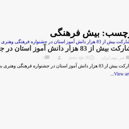
چسب:
بيش فرهنگی
ش از 83 هزار دانش آموز استان در جشنواره فرهنگی وهنری
chat_bubble
person
access_time
bookma
خبر مهم ایران
56 years ago
0
دانش آموز استان در جشنواره فرهنگی وهنری به گزارش مركز اطلاع رساني و روابط عمومي …
View artic