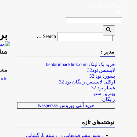
خبرگزاری ایران
search
search
بر
Search
Search …
for
مشاركت بي
مدیر :
rk
خرید بک لینک behtarinbacklink.com
مشاركت بيش از 83 هزار 
لایسنس نود32
پسورد نود 32
le...
اوکلی لایسنس رایگان نود 32
همیار نود 32
بهترین سئو
رایگان
خرید آنتی ویروس Kaspersky
نوشته‌های تازه
روبیو: پیشرفت‌هایی در زمینه بازگشایی