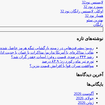
لایسنس نود32
پسورد نود 32
اوکلی لایسنس رایگان نود 32
همیار نود 32
بهترین سئو
رایگان
نوشته‌های تازه
روبیو: پیشرفت‌هایی در زمینه بازگشایی تنگه هرمز حاصل شده
بقائی: مذاکره‌ای با آمریکا نداریم/ مذاکرات با عمان با جدیت ادام
رشد ۳۴۴ درصدی قیمت روغن/ لبنیات چقدر گران شد؟
تورم تیر ماه رکورد زد؛ ۸۳.۹ درصد
موافقت سران قوا با افزایش قیمت بنزین؟
آخرین دیدگاه‌ها
بایگانی‌ها
آگوست 2026
جولای 2026
ژوئن 2026