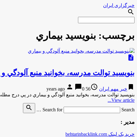
خبرگزاری ایران
search
برچسب:
بنويسيد بيماري
description
بنويسيد توالت مدرسه، بخوانيد منبع آلودگي و 
person
chat_bubble
access_time
bookmark
خبر مهم ایران
56 years ago
0
بنويسيد توالت مدرسه، بخوانيد منبع آلودگي و بيماري در پي درج مطلب در سايت سلا
View article...
search
Search for
Search …
مدیر :
خرید بک لینک behtarinbacklink.com