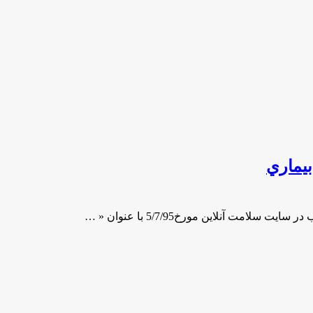
بيماري
مت آنلاين مورخ5/7/95 با عنوان « …