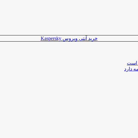
خرید آنتی ویروس Kaspersky
 است
ه دارد