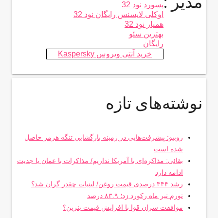
مدیر :
پسورد نود 32
اوکلی لایسنس رایگان نود 32
همیار نود 32
بهترین سئو
رایگان
خرید آنتی ویروس Kaspersky
نوشته‌های تازه
روبیو: پیشرفت‌هایی در زمینه بازگشایی تنگه هرمز حاصل
شده است
بقائی: مذاکره‌ای با آمریکا نداریم/ مذاکرات با عمان با جدیت
ادامه دارد
رشد ۳۴۴ درصدی قیمت روغن/ لبنیات چقدر گران شد؟
تورم تیر ماه رکورد زد؛ ۸۳.۹ درصد
موافقت سران قوا با افزایش قیمت بنزین؟