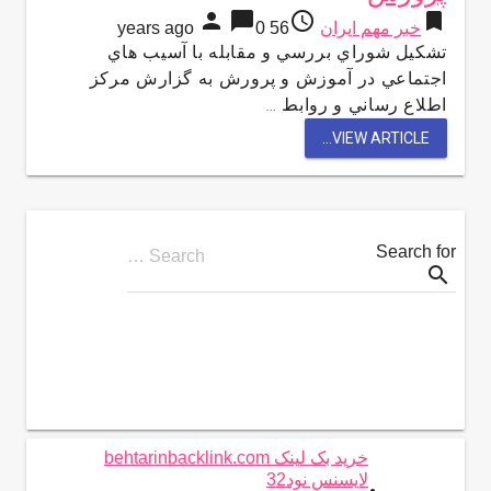
person
chat_bubble
access_time
bookmark
خبر مهم ایران
56 years ago
0
تشكيل شوراي بررسي و مقابله با آسيب هاي
اجتماعي در آموزش و پرورش به گزارش مركز
اطلاع رساني و روابط …
VIEW ARTICLE...
Search for
Search …
search
خرید بک لینک behtarinbacklink.com
لایسنس نود32