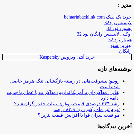
مدیر :
خرید بک لینک behtarinbacklink.com
لایسنس نود32
پسورد نود 32
اوکلی لایسنس رایگان نود 32
همیار نود 32
بهترین سئو
رایگان
خرید آنتی ویروس Kaspersky
نوشته‌های تازه
روبیو: پیشرفت‌هایی در زمینه بازگشایی تنگه هرمز حاصل
شده است
بقائی: مذاکره‌ای با آمریکا نداریم/ مذاکرات با عمان با جدیت
ادامه دارد
رشد ۳۴۴ درصدی قیمت روغن/ لبنیات چقدر گران شد؟
تورم تیر ماه رکورد زد؛ ۸۳.۹ درصد
موافقت سران قوا با افزایش قیمت بنزین؟
آخرین دیدگاه‌ها