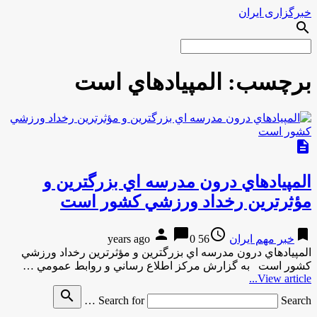
خبرگزاری ایران
search
برچسب:
المپيادهاي است
description
المپيادهاي درون مدرسه اي بزرگترين و
مؤثرترين رخداد ورزشي كشور است
person
chat_bubble
access_time
bookmark
خبر مهم ایران
56 years ago
0
المپيادهاي درون مدرسه اي بزرگترين و مؤثرترين رخداد ورزشي
كشور است به گزارش مركز اطلاع رساني و روابط عمومي …
View article...
search
Search for
Search …