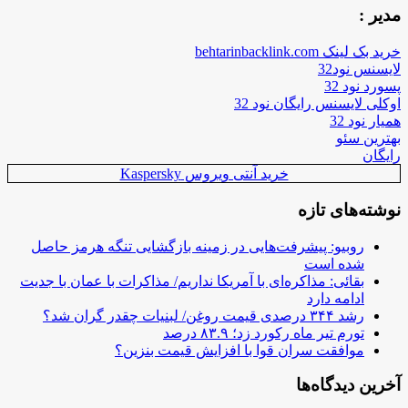
مدیر :
خرید بک لینک behtarinbacklink.com
لایسنس نود32
پسورد نود 32
اوکلی لایسنس رایگان نود 32
همیار نود 32
بهترین سئو
رایگان
خرید آنتی ویروس Kaspersky
نوشته‌های تازه
روبیو: پیشرفت‌هایی در زمینه بازگشایی تنگه هرمز حاصل
شده است
بقائی: مذاکره‌ای با آمریکا نداریم/ مذاکرات با عمان با جدیت
ادامه دارد
رشد ۳۴۴ درصدی قیمت روغن/ لبنیات چقدر گران شد؟
تورم تیر ماه رکورد زد؛ ۸۳.۹ درصد
موافقت سران قوا با افزایش قیمت بنزین؟
آخرین دیدگاه‌ها