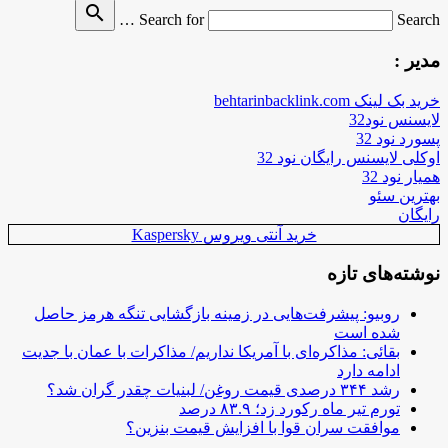
search
Search for
Search …
مدیر :
خرید بک لینک behtarinbacklink.com
لایسنس نود32
پسورد نود 32
اوکلی لایسنس رایگان نود 32
همیار نود 32
بهترین سئو
رایگان
خرید آنتی ویروس Kaspersky
نوشته‌های تازه
روبیو: پیشرفت‌هایی در زمینه بازگشایی تنگه هرمز حاصل
شده است
بقائی: مذاکره‌ای با آمریکا نداریم/ مذاکرات با عمان با جدیت
ادامه دارد
رشد ۳۴۴ درصدی قیمت روغن/ لبنیات چقدر گران شد؟
تورم تیر ماه رکورد زد؛ ۸۳.۹ درصد
موافقت سران قوا با افزایش قیمت بنزین؟