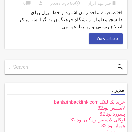
chat_bubble
person
access_time
bookmark
خبر مهم ایران
56 years ago
0
اختصاص 2 واحد زبان اشاره و خط بریل برای
دانشجومعلمان دانشگاه فرهنگیان به گزارش مركز
اطلاع رساني و روابط عمومي …
View article...
Search
search
Search …
for
مدیر :
خرید بک لینک behtarinbacklink.com
لایسنس نود32
پسورد نود 32
اوکلی لایسنس رایگان نود 32
همیار نود 32
بهترین سئو