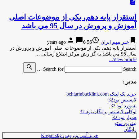
description
استقرار پایه دهم، یکی از موضوعات اصلی
آموزش و پرورش در سال 95 مي باشد
person
chat_bubble
access_time
bookmark
خبر مهم ایران
56 years ago
0
استقرار پایه دهم، یکی از موضوعات اصلی آموزش و پرورش در
سال 95 مي باشد به گزارش مركز اطلاع رسانی …
View article...
search
Search for
Search …
مدیر :
خرید بک لینک behtarinbacklink.com
لایسنس نود32
پسورد نود 32
اوکلی لایسنس رایگان نود 32
همیار نود 32
بهترین سئو
رایگان
خرید آنتی ویروس Kaspersky