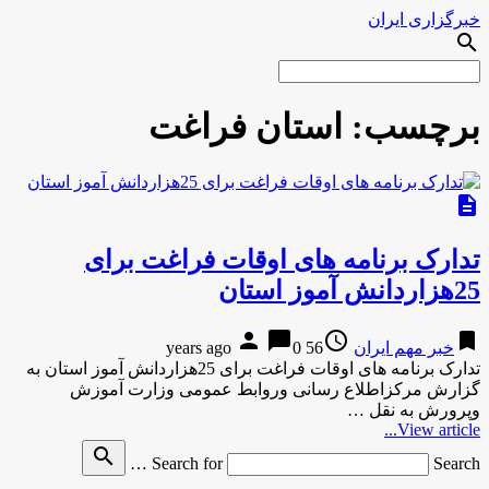
خبرگزاری ایران
search
برچسب:
استان فراغت
description
تدارک برنامه های اوقات فراغت برای
25هزاردانش آموز استان
person
chat_bubble
access_time
bookmark
خبر مهم ایران
56 years ago
0
تدارک برنامه های اوقات فراغت برای 25هزاردانش آموز استان به
گزارش مركزاطلاع رسانی وروابط عمومی وزارت آموزش
وپرورش به نقل …
View article...
search
Search for
Search …