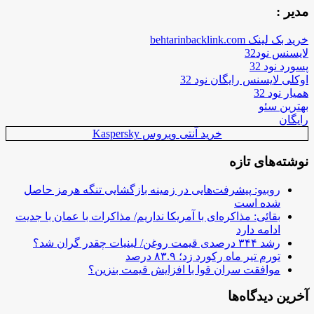
مدیر :
خرید بک لینک behtarinbacklink.com
لایسنس نود32
پسورد نود 32
اوکلی لایسنس رایگان نود 32
همیار نود 32
بهترین سئو
رایگان
خرید آنتی ویروس Kaspersky
نوشته‌های تازه
روبیو: پیشرفت‌هایی در زمینه بازگشایی تنگه هرمز حاصل
شده است
بقائی: مذاکره‌ای با آمریکا نداریم/ مذاکرات با عمان با جدیت
ادامه دارد
رشد ۳۴۴ درصدی قیمت روغن/ لبنیات چقدر گران شد؟
تورم تیر ماه رکورد زد؛ ۸۳.۹ درصد
موافقت سران قوا با افزایش قیمت بنزین؟
آخرین دیدگاه‌ها