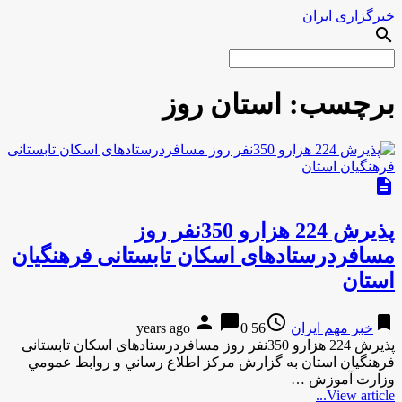
خبرگزاری ایران
search
برچسب:
استان روز
description
پذیرش 224 هزارو 350نفر روز
مسافردرستادهای اسکان تابستانی فرهنگیان
استان
person
chat_bubble
access_time
bookmark
خبر مهم ایران
56 years ago
0
پذیرش 224 هزارو 350نفر روز مسافردرستادهای اسکان تابستانی
فرهنگیان استان به گزارش مركز اطلاع رساني و روابط عمومي
وزارت آموزش …
View article...