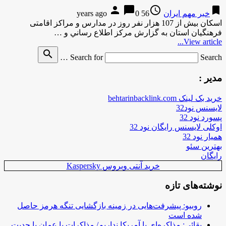
person
chat_bubble
access_time
bookmark
خبر مهم ایران
56 years ago
0
اسکان بيش از 107 هزار نفر روز در مدارس و مراکز اقامتی
فرهنگیان استان به گزارش مركز اطلاع رساني و …
View article...
search
Search for
Search …
مدیر :
خرید بک لینک behtarinbacklink.com
لایسنس نود32
پسورد نود 32
اوکلی لایسنس رایگان نود 32
همیار نود 32
بهترین سئو
رایگان
خرید آنتی ویروس Kaspersky
نوشته‌های تازه
روبیو: پیشرفت‌هایی در زمینه بازگشایی تنگه هرمز حاصل
شده است
بقائی: مذاکره‌ای با آمریکا نداریم/ مذاکرات با عمان با جدیت