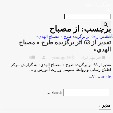
خبرگزاری ایران
search
search
برچسب:
از مصباح
تقدير از 63 اثر برگزيده طرح « مصباح
الهدي»
chat_bubble
person
access_time
bookmark
خبر مهم ایران
56 years ago
0
تقدير از 63 اثر برگزيده طرح « مصباح الهدي» به گزارش مركز
اطلاع رسانی و روابط عمومي وزارت آموزش و …
View article...
Search
Search …
for
مدیر :